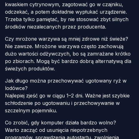
kwaskiem cytrynowym, zagotować go w czajniku,
odczekać, a potem dokładnie wypłukać urządzenie.
Trzeba tylko pamiętać, by nie stosować zbyt silnych
środków niezalecanych przez producenta.
Czy mrożone warzywa są mniej zdrowe niż świeże?
Nie zawsze. Mrożone warzywa często zachowują
dużo wartości odżywczych, bo są zamrażane krótko
po zbiorach. Mogą być bardzo dobrą alternatywą dla
świeżych produktów.
Jak długo można przechowywać ugotowany ryż w
lodówce?
Najlepiej zjeść go w ciągu 1–2 dni. Ważne jest szybkie
schłodzenie po ugotowaniu i przechowywanie w
szczelnym pojemniku.
Co zrobić, gdy komputer działa bardzo wolno?
Warto zacząć od usunięcia niepotrzebnych
programów, sprawdzenia autostartu, zwolnienia