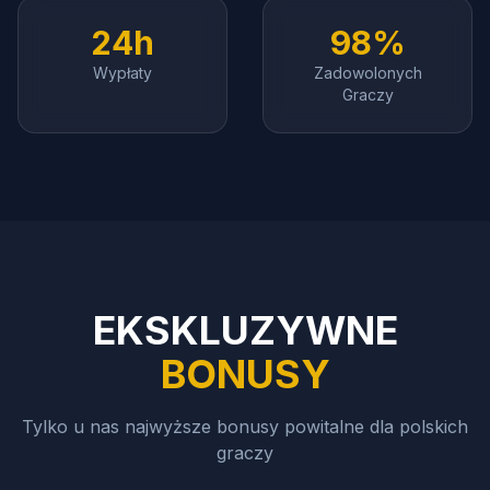
24h
98%
Wypłaty
Zadowolonych
Graczy
EKSKLUZYWNE
BONUSY
Tylko u nas najwyższe bonusy powitalne dla polskich
graczy