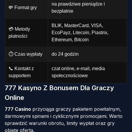
na prawdziwe pieniądze i
💸 Format gry
bezpłatnie
BLIK, MasterCard, VISA,
💳 Metody
EcoPayz, Litecoin, Piastrix,
płatności
Ethereum, Bitcoin
⏱️ Czas wypłaty
do 24 godzin
📞 Kontakt z
czat online, e-mail, media
supportem
społecznościowe
777 Kasyno Z Bonusem Dla Graczy
Online
777 Casino
przyciąga graczy pakietem powitalnym,
darmowymi spinami i cyklicznymi promocjami. Warto
sprawdzić warunki obrotu, limity wypłat oraz gry
objęte ofertą.