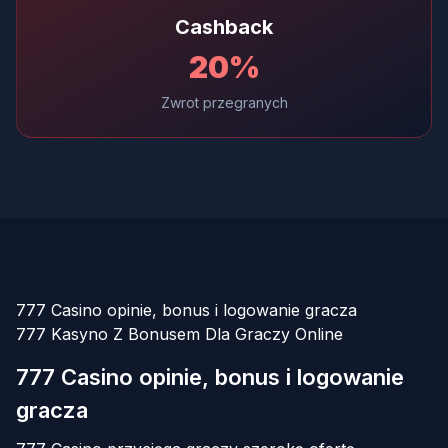
Cashback
20%
Zwrot przegranych
777 Casino opinie, bonus i logowanie gracza
777 Kasyno Z Bonusem Dla Graczy Online
777 Casino opinie, bonus i logowanie
gracza