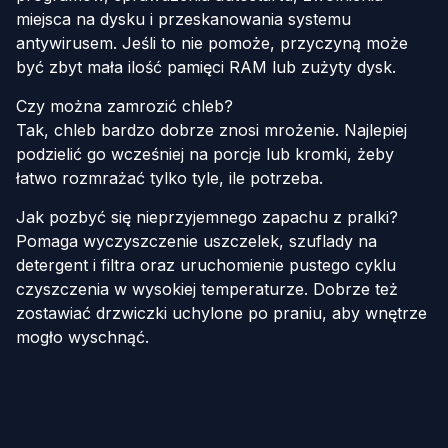
miejsca na dysku i przeskanowania systemu
antywirusem. Jeśli to nie pomoże, przyczyną może
być zbyt mała ilość pamięci RAM lub zużyty dysk.
Czy można zamrozić chleb?
Tak, chleb bardzo dobrze znosi mrożenie. Najlepiej
podzielić go wcześniej na porcje lub kromki, żeby
łatwo rozmrażać tylko tyle, ile potrzeba.
Jak pozbyć się nieprzyjemnego zapachu z pralki?
Pomaga wyczyszczenie uszczelek, szuflady na
detergent i filtra oraz uruchomienie pustego cyklu
czyszczenia w wysokiej temperaturze. Dobrze też
zostawiać drzwiczki uchylone po praniu, aby wnętrze
mogło wyschnąć.